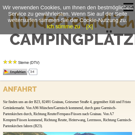
Wir verwenden Cookies, um Ihnen den bestmöglichen
Service zu gewährleisten. Wenn Sie auf der Seite
weitersurfen stimmen Sie der Cookie-Nutzung zu.
Ich stimme zu
[X]
Campingplatzmenü
Camping Erlebnis Zugspitze
Platzdaten
Sterne (DTV)
Stellplätze
Preise & Prospekte
Camping Erlebnis Zugspitze
ANFAHRT
Anfahrt
Griesener Straße 2
82491 Grainau
News
Sie finden uns an der B23, 82491 Grainau, Griesener Straße 4, gegenüber Aldi und Fristo
Tel.:
Getränkemarkt. Von A96 München/Garmisch kommend, durch ganz Garmisch-
+49 (0)8821 943 91 11
Fax.: +49 (0)8821 943 91 16
Partenkirchen durch, Richtung Reutte/Fernpass/Füssen nach Grainau. Von A7
Kempten/Füssen kommend, Richtung Reutte, Heiterwang, Leermoos, Richtung Garmisch-
Ansprechpartner: Herr Werner Wilhelm
Partenkirchen fahren (B23).