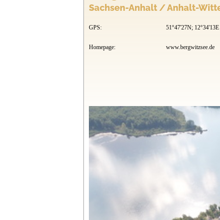
Sachsen-Anhalt / Anhalt-Wit
GPS:
51°47'27N; 12°34'13E
Homepage:
www.bergwitzsee.de