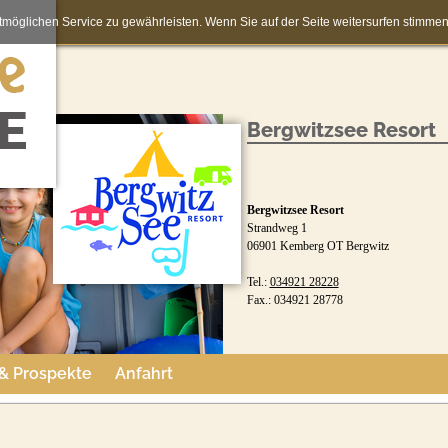
möglichen Service zu gewährleisten. Wenn Sie auf der Seite weitersurfen stimm
Bergwitzsee Resort
Bergwitzsee Resort
Strandweg 1
06901 Kemberg OT Bergwitz
Tel.:
034921 28228
Fax.: 034921 28778
 & Prospekte
Anfahrt