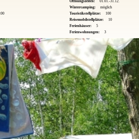
Öffnungszeiten:
01.01.-31.12.
Wintercamping:
möglich
:00
Touristikstellplätze:
100
Reisemobilstellplätze:
10
Ferienhäuser:
5
Ferienwohnungen:
3