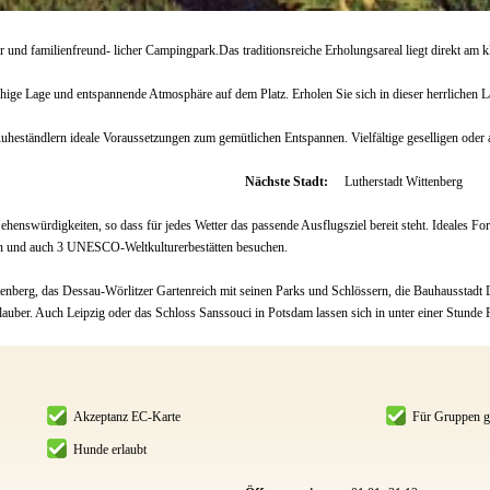
r und familienfreund- licher Campingpark.Das traditionsreiche Erholungsareal liegt direkt am
ge Lage und entspannende Atmosphäre auf dem Platz. Erholen Sie sich in dieser herrlichen Lan
uheständlern ideale Voraussetzungen zum gemütlichen Entspannen. Vielfältige geselligen oder 
Nächste Stadt:
Lutherstadt Wittenberg
henswürdigkeiten, so dass für jedes Wetter das passende Ausflugsziel bereit steht. Ideales Fo
n und auch 3 UNESCO-Weltkulturerbestätten besuchen.
enberg, das Dessau-Wörlitzer Gartenreich mit seinen Parks und Schlössern, die Bauhausstadt
Urlauber. Auch Leipzig oder das Schloss Sanssouci in Potsdam lassen sich in unter einer Stunde 
Akzeptanz EC-Karte
Für Gruppen g
Hunde erlaubt