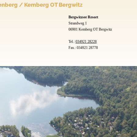
tenberg / Kemberg OT Bergwitz
Bergwitzsee Resort
Strandweg 1
06901 Kemberg OT Bergwitz
Tel.:
034921 28228
Fax.: 034921 28778