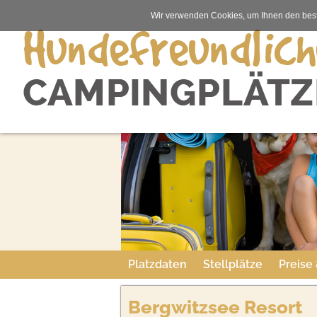
Wir verwenden Cookies, um Ihnen den best
Platzdaten
Stellplätze
Preise
Bergwitzsee Resort