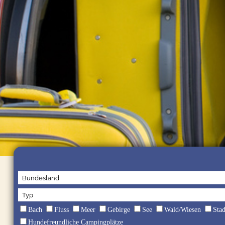
Bach
Fluss
Meer
Gebirge
See
Wald/Wiesen
Sta
Hundefreundliche Campingplätze