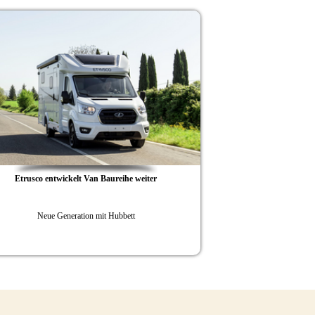
Exklusive
auf
Bürstne
Etrusco entwickelt Van Baureihe weiter
Neue Generation mit Hubbett