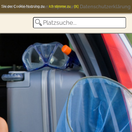
News
Plätze finden
Impressum
Datenschutzerklärung
en Sie der Cookie-Nutzung zu.
Ich stimme zu
[X]