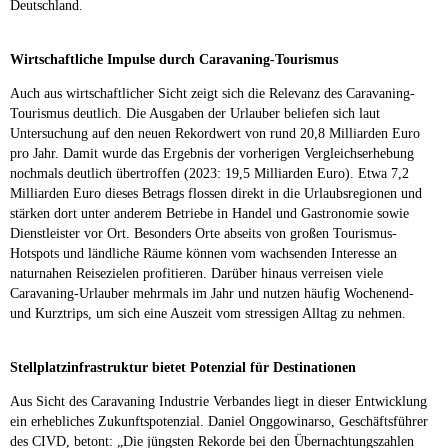
Deutschland.
Wirtschaftliche Impulse durch Caravaning-Tourismus
Auch aus wirtschaftlicher Sicht zeigt sich die Relevanz des Caravaning-
Tourismus deutlich. Die Ausgaben der Urlauber beliefen sich laut
Untersuchung auf den neuen Rekordwert von rund 20,8 Milliarden Euro
pro Jahr. Damit wurde das Ergebnis der vorherigen Vergleichserhebung
nochmals deutlich übertroffen (2023: 19,5 Milliarden Euro). Etwa 7,2
Milliarden Euro dieses Betrags flossen direkt in die Urlaubsregionen und
stärken dort unter anderem Betriebe in Handel und Gastronomie sowie
Dienstleister vor Ort. Besonders Orte abseits von großen Tourismus-
Hotspots und ländliche Räume können vom wachsenden Interesse an
naturnahen Reisezielen profitieren. Darüber hinaus verreisen viele
Caravaning-Urlauber mehrmals im Jahr und nutzen häufig Wochenend-
und Kurztrips, um sich eine Auszeit vom stressigen Alltag zu nehmen.
Stellplatzinfrastruktur bietet Potenzial für Destinationen
Aus Sicht des Caravaning Industrie Verbandes liegt in dieser Entwicklung
ein erhebliches Zukunftspotenzial. Daniel Onggowinarso, Geschäftsführer
des CIVD, betont: „Die jüngsten Rekorde bei den Übernachtungszahlen