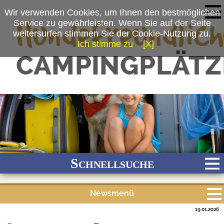
Wir verwenden Cookies, um Ihnen den bestmöglichen
Service zu gewährleisten. Wenn Sie auf der Seite
weitersurfen stimmen Sie der Cookie-Nutzung zu.
Ich stimme zu
[X]
Schnellsuche
Newsmenü
Bach
Fluss
Meer
Gebirge
See
Wald/Wiesen
19.01.2026
Alle Meldungen
Stadtnah
Ganzjährig geöffnet