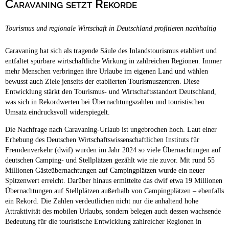
Caravaning setzt Rekorde
Campingplätze
Hundefreundliche Campingplätze
Tourismus und regionale Wirtschaft in Deutschland profitieren nachhaltig
Camping & Caravan
Touristik
Caravaning hat sich als tragende Säule des Inlandstourismus etabliert und
entfaltet spürbare wirtschaftliche Wirkung in zahlreichen Regionen. Immer
mehr Menschen verbringen ihre Urlaube im eigenen Land und wählen
bewusst auch Ziele jenseits der etablierten Tourismuszentren. Diese
Entwicklung stärkt den Tourismus- und Wirtschaftsstandort Deutschland,
was sich in Rekordwerten bei Übernachtungszahlen und touristischen
Umsatz eindrucksvoll widerspiegelt.
Die Nachfrage nach Caravaning-Urlaub ist ungebrochen hoch. Laut einer
Erhebung des Deutschen Wirtschaftswissenschaftlichen Instituts für
Fremdenverkehr (dwif) wurden im Jahr 2024 so viele Übernachtungen auf
deutschen Camping- und Stellplätzen gezählt wie nie zuvor. Mit rund 55
Millionen Gästeübernachtungen auf Campingplätzen wurde ein neuer
Spitzenwert erreicht. Darüber hinaus ermittelte das dwif etwa 19 Millionen
Übernachtungen auf Stellplätzen außerhalb von Campingplätzen – ebenfalls
ein Rekord. Die Zahlen verdeutlichen nicht nur die anhaltend hohe
Attraktivität des mobilen Urlaubs, sondern belegen auch dessen wachsende
Bedeutung für die touristische Entwicklung zahlreicher Regionen in