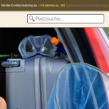
News
Plätze finden
Impressum
Datenschutzerklärung
en Sie der Cookie-Nutzung zu.
Ich stimme zu
[X]