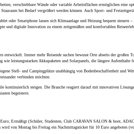
tten, verschiebbare Wände oder variable Arbeitsflächen ermöglichen eine opt
Stauraum bei Bedarf vergrößert werden können. Auch Sport- und Freizeitgerät
blet oder Smartphone lassen sich Klimaanlage und Heizung bequem steuern – au
epte und digitale Innovation zu einem zeitgemäßen und komfortablen Reiseerleb
ern entwickelt. Immer mehr Reisende suchen bewusst Orte abseits der großen T
wie leistungsstarken Akkupaketen und Solarpanels, die längere Aufenthalte fer
ntlegene Stell- und Campingplätze unabhängig von Bodenbeschaffenheit und Wit
iteinander verbinden möchten.
le kontinuierlich steigen. Die Branche reagiert darauf mit innovativen Lösun
asten begeistern.
8 Euro; Ermäßigt (Schüler, Studenten, Club CARAVAN SALON & boot, ADAC) 
 wird von Montag bis Freitag ein Nachmittagsticket für 10 Euro angeboten (vo