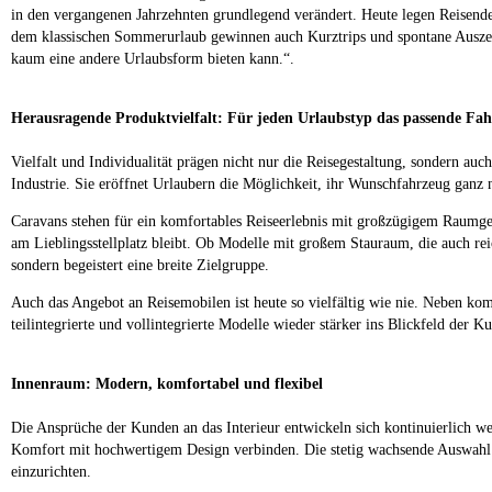
in den vergangenen Jahrzehnten grundlegend verändert. Heute legen Reisende 
dem klassischen Sommerurlaub gewinnen auch Kurztrips und spontane Auszeit
kaum eine andere Urlaubsform bieten kann.“.
Herausragende Produktvielfalt: Für jeden Urlaubstyp das passende Fa
Vielfalt und Individualität prägen nicht nur die Reisegestaltung, sondern a
Industrie. Sie eröffnet Urlaubern die Möglichkeit, ihr Wunschfahrzeug ganz 
Caravans stehen für ein komfortables Reiseerlebnis mit großzügigem Raumg
am Lieblingsstellplatz bleibt. Ob Modelle mit großem Stauraum, die auch reic
sondern begeistert eine breite Zielgruppe.
Auch das Angebot an Reisemobilen ist heute so vielfältig wie nie. Neben ko
teilintegrierte und vollintegrierte Modelle wieder stärker ins Blickfeld der K
Innenraum: Modern, komfortabel und flexibel
Die Ansprüche der Kunden an das Interieur entwickeln sich kontinuierlich we
Komfort mit hochwertigem Design verbinden. Die stetig wachsende Auswahl a
einzurichten.