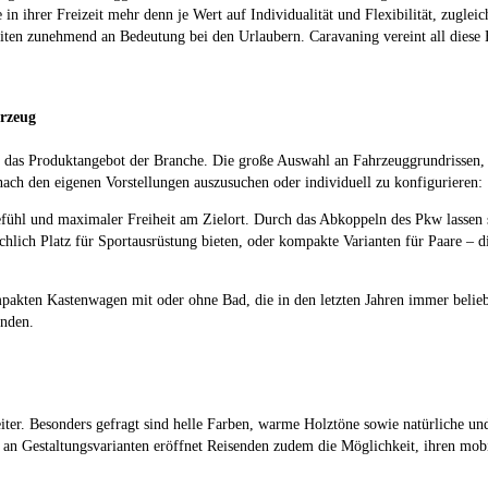
in ihrer Freizeit mehr denn je Wert auf Individualität und Flexibilität, zugle
en zunehmend an Bedeutung bei den Urlaubern. Caravaning vereint all diese Be
hrzeug
uch das Produktangebot der Branche. Die große Auswahl an Fahrzeuggrundrissen
nach den eigenen Vorstellungen auszusuchen oder individuell zu konfigurieren:
efühl und maximaler Freiheit am Zielort. Durch das Abkoppeln des Pkw lassen
hlich Platz für Sportausrüstung bieten, oder kompakte Varianten für Paare – di
mpakten Kastenwagen mit oder ohne Bad, die in den letzten Jahren immer belie
unden.
iter. Besonders gefragt sind helle Farben, warme Holztöne sowie natürliche un
n Gestaltungsvarianten eröffnet Reisenden zudem die Möglichkeit, ihren mobi