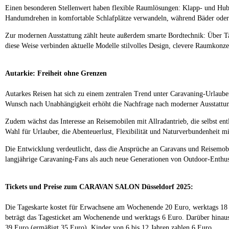
Einen besonderen Stellenwert haben flexible Raumlösungen: Klapp- und Hubbe
Handumdrehen in komfortable Schlafplätze verwandeln, während Bäder oder 
Zur modernen Ausstattung zählt heute außerdem smarte Bordtechnik: Über Ta
diese Weise verbinden aktuelle Modelle stilvolles Design, clevere Raumkonz
Autarkie: Freiheit ohne Grenzen
Autarkes Reisen hat sich zu einem zentralen Trend unter Caravaning-Urlaub
Wunsch nach Unabhängigkeit erhöht die Nachfrage nach moderner Ausstattung 
Zudem wächst das Interesse an Reisemobilen mit Allradantrieb, die selbst e
Wahl für Urlauber, die Abenteuerlust, Flexibilität und Naturverbundenheit m
Die Entwicklung verdeutlicht, dass die Ansprüche an Caravans und Reisemobi
langjährige Caravaning-Fans als auch neue Generationen von Outdoor-Enthusi
Tickets und Preise zum CARAVAN SALON Düsseldorf 2025:
Die Tageskarte kostet für Erwachsene am Wochenende 20 Euro, werktags 1
beträgt das Tagesticket am Wochenende und werktags 6 Euro. Darüber hinaus
39 Euro (ermäßigt 35 Euro), Kinder von 6 bis 12 Jahren zahlen 6 Euro.