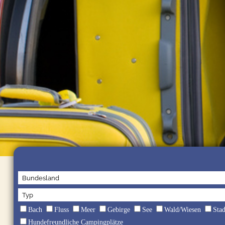
Bach
Fluss
Meer
Gebirge
See
Wald/Wiesen
Sta
Hundefreundliche Campingplätze